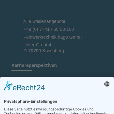
Alle Stellenangebote
+49 (0) 7741 / 60 03-100
Feinwerktechnik hago GmbH
Unter Greut 4
D-79790 Küssaberg
Karriereperspektiven
Gewerbliche Berufe
Technische Berufe
Kaufmännische Berufe
Schüler & Studierende