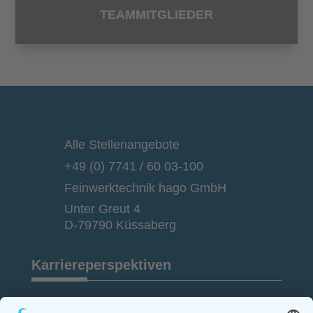
TEAMMITGLIEDER
Alle Stellenangebote
+49 (0) 7741 / 60 03-100
Feinwerktechnik hago GmbH
Unter Greut 4
D-79790 Küssaberg
Karriereperspektiven
Gewerbliche Berufe