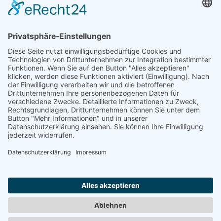
Technische Berufe
Kaufmännische Berufe
Schüler & Studierende
Über hago
Über uns
Mitarbeiterstimmen
hago Webseite
Links
Impressum