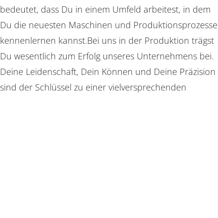
bedeutet, dass Du in einem Umfeld arbeitest, in dem
Du die neuesten Maschinen und Produktionsprozesse
kennenlernen kannst.Bei uns in der Produktion trägst
Du wesentlich zum Erfolg unseres Unternehmens bei.
Deine Leidenschaft, Dein Können und Deine Präzision
sind der Schlüssel zu einer vielversprechenden
Zukunft bei hago.
Entdecke unsere Stellenangebote und bewirb Dich,
um unsere Innovationen tatkräftig umzusetzen.
Entfalte Dein Potential und werde Teil unseres Teams!
Entdecke jetzt Deine Perspektive – Wähle
Deinen Bereich: