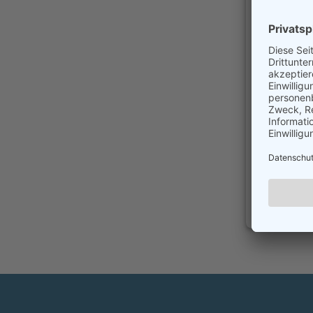
den T
Wir 
einzubette
Aktivitäte
durch und
zu
powered 