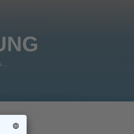
UNG
ms…