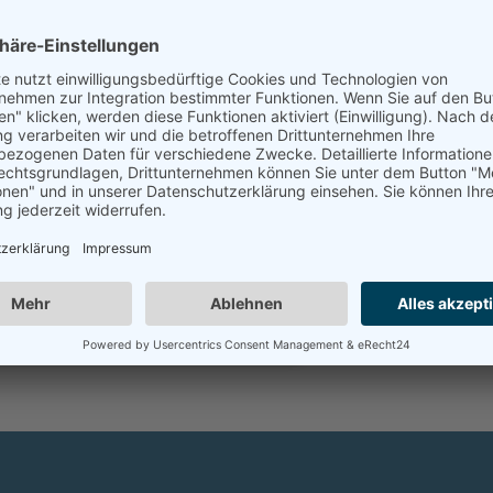
ypeform-Service zu laden!
verwenden Typeform, um Inhalte
n. Dieser Service kann Daten zu Ihren
n sammeln. Bitte lesen Sie die Details
 stimmen Sie der Nutzung des Service
, um diese Inhalte anzuzeigen.
Mehr Informationen
Akzeptieren
by
Usercentrics Consent Management
Platform
&
eRecht24