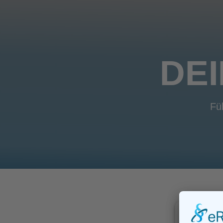
DE
Fü
Wir be