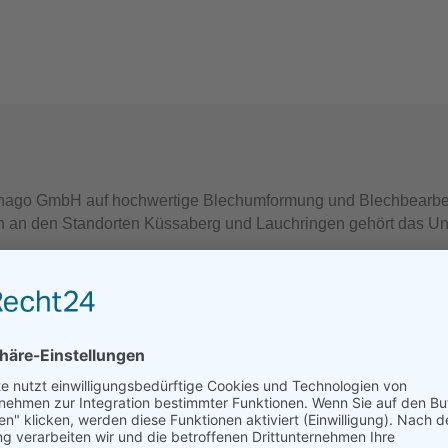
k hago GmbH auf hochwertige Blechumformung und Blechbearbei
nden an den Standorten Küssaberg und Lauchringen gehört das 
 informationstechnologische Entwicklungen?
rlei technischer Komponenten?
agt, wenn es um das Lösen von IT-Problemen geht?
 für Systemintegration (m/w/d)!