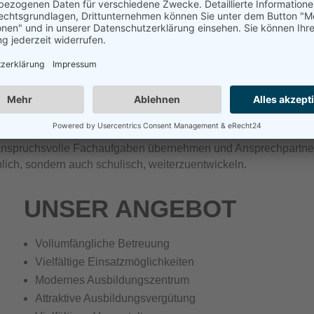
issen im Informatikbereich. Das Mitwirken bei verschiedenen P
che Vorbereitung auf das Berufsleben sorgt. Du bist zudem Anspr
lungsreiche und kreative Systemlösungen.
bildung findet größtenteils in unserer IT-Abteilung am Standort
bläufe besser zu verstehen. Die Berufsschule, die du in der Re
on (m/w/d) hast du viele Spezialisierungsmöglichkeiten. Hierzu
t anspruchsvolle Fachaufgaben übernehmen und Ansprechpartner
eblich, sondern auch schulisch, weiterzuentwickeln.
UNSER ANGEBOT
Vollumfängliche Betreuung
Vielfältige Einsatzmöglichkeiten
Modernes Ausbildungszentrum
Attraktive Ausbildungsvergütung