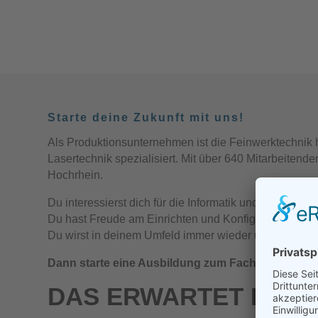
Starte deine Zukunft mit uns!
Als Produktionsunternehmen ist die Feinwerktechni
Lasertechnik spezialisiert. Mit über 640 Mitarbeite
Hochrhein.
Du interessierst dich für die Informatik und für neue
Du hast Freude am Einrichten und Konfigurieren alle
Du wirst in deinem Umfeld immer wieder um Rat gefr
Dann starte eine Ausbildung zum Fachinformatiker
DAS ERWARTET DICH