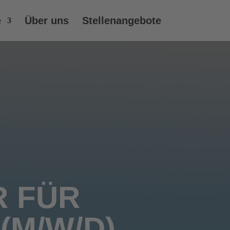
e
Über uns
Stellenangebote
R FÜR
(M/W/D)