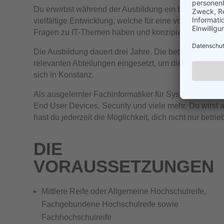
Du erwirbst während der Ausbildung ein breites Fachw
vielfältige Entwicklung, welche für eine vollumfängli
Fragen zu IT-Themen haben und konzipierst abwechs
Die Ausbildung dauert drei Jahre. Die betriebliche Aus
relevanten Abteilungen eingesetzt, um die internen A
sich in Konstanz.
Als ausgelernter Fachinformatiker für Systemintegrati
End User Devices, Security und viele mehr. Du wirs
hast du jederzeit die Möglichkeit, dich nicht nur betri
DIE
VORAUSSETZUNGEN
Mittlere Reife oder Allgemeine Hochschulreife,
Fachgebundene Hochschulreife sowie
Fachhochschulreife