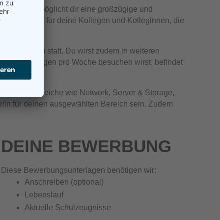
rojekten ermöglicht dir eine großzügige und
echpartner/in für deine Kollegen und Kolleginnen, die
 in Küssaberg statt. Du wirst zudem in weiteren
gel an zwei Tagen pro Woche besuchen wirst, befindet
 zählen IT-Bereiche wie Network, Server & Storage,
/in für deinen ausgewählten Bereich sein. Zudem
DEINE BEWERBUNG
Diese Bewerbungsunterlagen benötigen wir:
Anschreiben (optional)
Lebenslauf
Aktuelle Schulzeugnisse