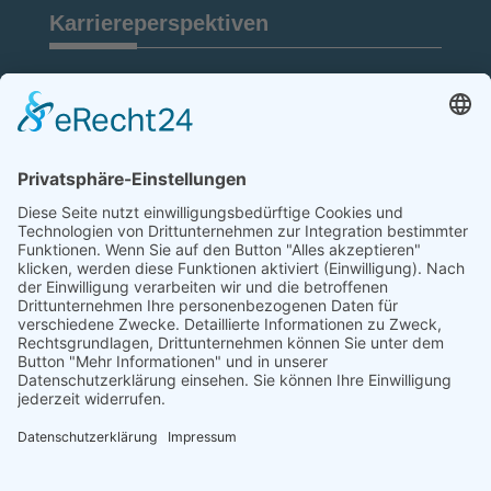
Karriereperspektiven
Gewerbliche Berufe
Technische Berufe
Kaufmännische Berufe
Schüler & Studierende
Über hago
Über uns
Mitarbeiterstimmen
hago Webseite
Links