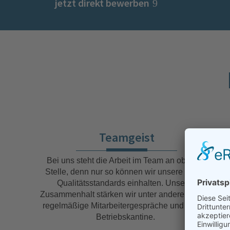
jetzt direkt bewerben
Teamgeist
Bei uns steht die Arbeit im Team an oberster
Stelle, denn nur so können wir unsere hohen
Qualitätsstandards einhalten. Unseren
Zusammenhalt stärken wir unter anderem durch
regelmäßige Mitarbeitergespräche und unsere
Betriebskantine.