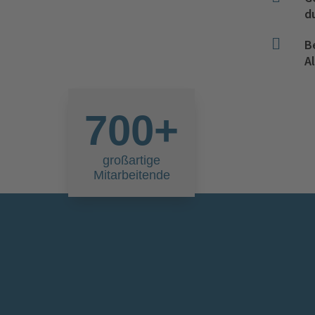
d

B
A
700+
großartige
Mitarbeitende