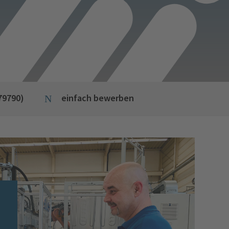
79790)
einfach bewerben
N