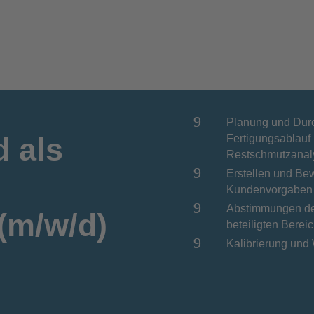
9
Planung und Durc
d als
Fertigungsablauf 
Restschmutzanaly
9
Erstellen und Be
Kundenvorgaben
9
Abstimmungen der
(m/w/d)
beteiligten Berei
9
Kalibrierung und