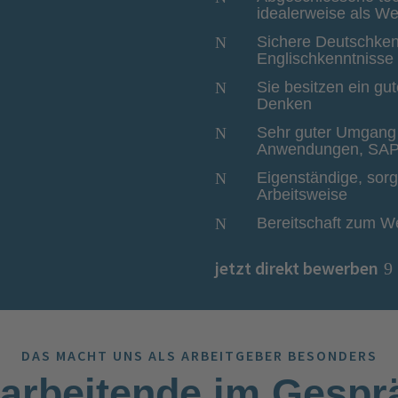
idealerweise als We
Sichere Deutschkenn
N
Englischkenntnisse
Sie besitzen ein g
N
Denken
Sehr guter Umgang 
N
Anwendungen, SAP 
Eigenständige, sorgf
N
Arbeitsweise
Bereitschaft zum We
N
jetzt direkt bewerben
DAS MACHT UNS ALS ARBEITGEBER BESONDERS
tarbeitende im Gespr