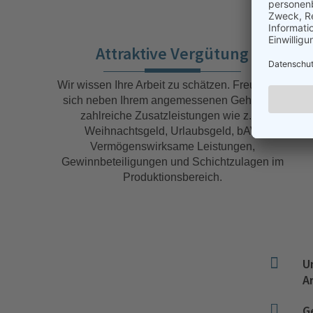
Attraktive Vergütung
Wir wissen Ihre Arbeit zu schätzen. Freuen Sie
sich neben Ihrem angemessenen Gehalt auf
zahlreiche Zusatzleistungen wie z. B.
Weihnachtsgeld, Urlaubsgeld, bAV,
Vermögenswirksame Leistungen,
Gewinnbeteiligungen und Schichtzulagen im
Produktionsbereich.

U
A

G