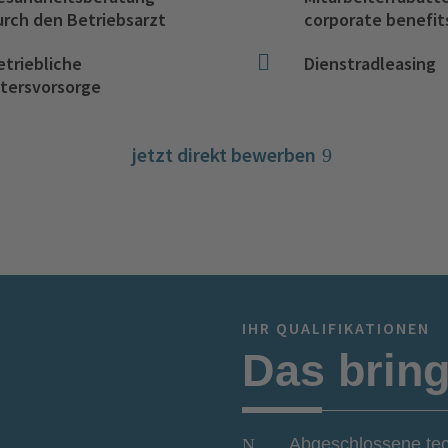
urch den Betriebsarzt
corporate benefit

etriebliche
Dienstradleasing
ltersvorsorge
jetzt direkt bewerben
IHR QUALIFIKATIONEN
Das bring
Abgeschlossene tec
N