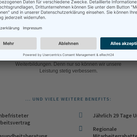
Weiterbildungen
Die Förderung Ihrer fachlichen und persönlichen
Weiterbildung ist für uns eine
Selbstverständlichkeit. Wir bieten regelmäßige
interne und externe Schulungen, Seminare und
Weiterbildungen. Denn nur so können wir unsere
Leistung stetig verbessern.
… UND VIELE WEITERE BENEFITS:

nbefristeter
Jährlich 29 Tage U
rbeitsvertrag

Regionale
esundheitsberatung
Mitarbeiterrabatt