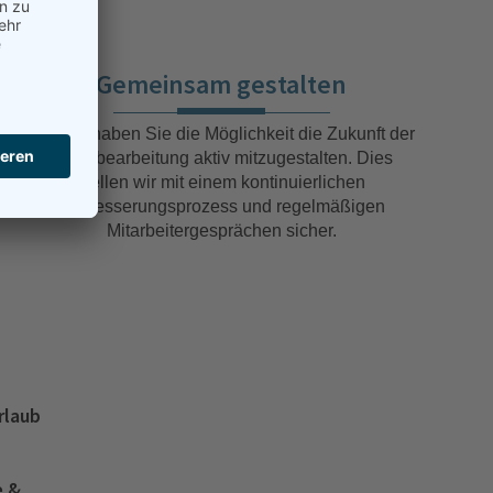
Gemeinsam gestalten
Bei uns haben Sie die Möglichkeit die Zukunft der
Blechbearbeitung aktiv mitzugestalten. Dies
stellen wir mit einem kontinuierlichen
Verbesserungsprozess und regelmäßigen
Mitarbeitergesprächen sicher.
rlaub
e &