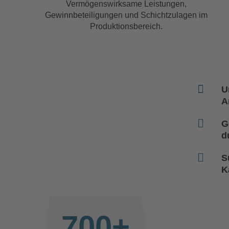
Vermögenswirksame Leistungen,
Gewinnbeteiligungen und Schichtzulagen im
Produktionsbereich.

U
A

G
d

S
K
700+