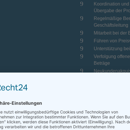
9
Koordination und
Übergabe der Pro
9
Regelmäßige Beric
Geschäftsleitung
9
Mitarbeit bei der
9
Führen von Prei
9
Unterstützung be
9
Verfolgung offen
Beträge
9
Neukundenakqui
IHRE VORTEILE
Freuen Sie sich auf