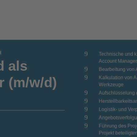
9
H
Technische und 
d als
Account Manage
9
Bearbeitung von 
9
 (m/w/d)
Kalkulation von 
Werkzeuge
9
Aufschlüsselung 
9
Herstellbarkeits
9
Logistik- und V
9
Angebotsverfolgu
9
Führung des Proje
Projekt beteiligt