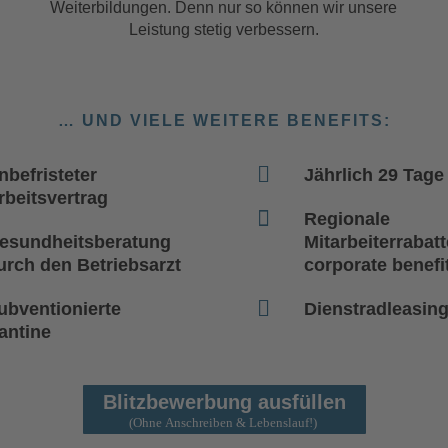
Weiterbildungen. Denn nur so können wir unsere
Leistung stetig verbessern.
… UND VIELE WEITERE BENEFITS:

nbefristeter
Jährlich 29 Tage
rbeitsvertrag

Regionale
esundheitsberatung
Mitarbeiterrabat
urch den Betriebsarzt
corporate benefi

ubventionierte
Dienstradleasin
antine
Blitzbewerbung ausfüllen