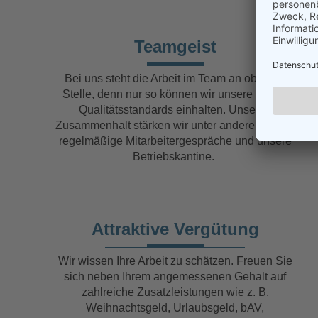
Teamgeist
Bei uns steht die Arbeit im Team an oberster
Stelle, denn nur so können wir unsere hohen
Qualitätsstandards einhalten. Unseren
Zusammenhalt stärken wir unter anderem durch
regelmäßige Mitarbeitergespräche und unsere
Betriebskantine.
Attraktive Vergütung
Wir wissen Ihre Arbeit zu schätzen. Freuen Sie
sich neben Ihrem angemessenen Gehalt auf
zahlreiche Zusatzleistungen wie z. B.
Weihnachtsgeld, Urlaubsgeld, bAV,