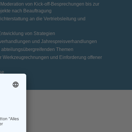
 Moderation von Kick-off-Besprechungen bis zur
jekte nach Beauftragung
hterstattung an die Vertriebsleitung und
 Entwicklung von Strategien
sverhandlungen und Jahrespreisverhandlungen
i abteilungsübergreifenden Themen
er Werkzeugrechnungen und Einforderung offener
se
…