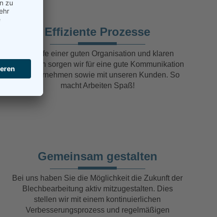
Effiziente Prozesse
Mit Hilfe einer guten Organisation und klaren
Strukturen sorgen wir für eine gute Kommunikation
im Unternehmen sowie mit unseren Kunden. So
macht Arbeiten Spaß!
Gemeinsam gestalten
Bei uns haben Sie die Möglichkeit die Zukunft der
Blechbearbeitung aktiv mitzugestalten. Dies
stellen wir mit einem kontinuierlichen
Verbesserungsprozess und regelmäßigen