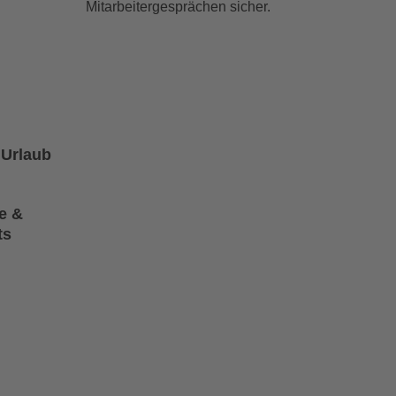
Mitarbeitergesprächen sicher.
 Urlaub
te &
ts
g