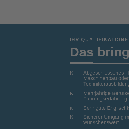
IHR QUALIFIKATION
Das bring
Abgeschlossenes Ho
N
Maschinenbau oder B
Technikerausbildung
Mehrjährige Berufs
N
Führungserfahrung 
Sehr gute Englisch
N
Sicherer Umgang mi
N
wünschenswert