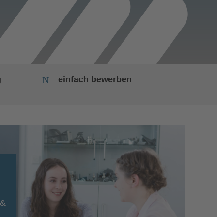
g
N
einfach bewerben
 &